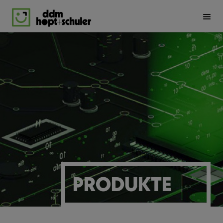
Direkt
zum
Inhalt
En
De
PRODUKTE