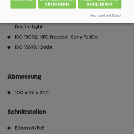
SPEICHERN
SCHLIESSEN
13,56 MHz
Realisiert mit Klaro!
ISO 14443 A: Mifare Classic, Mifare Desfire, Mifare
Desfire Light
ISO 18092: NFC Protocol, Sony FeliCa
ISO 15693: iCode
Abmessung
100 x 151 x 22,2
Schnittstellen
Ethernet/PoE