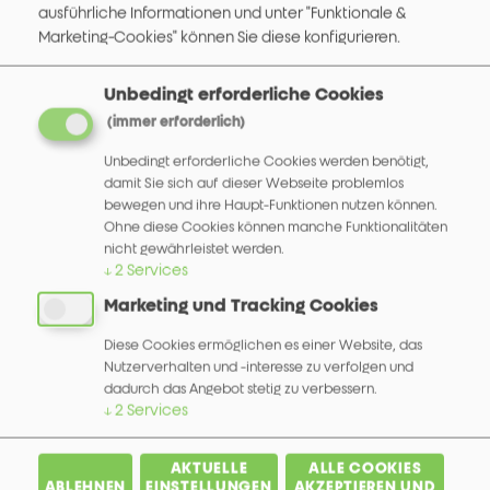
ausführliche Informationen und unter "Funktionale &
einem 3,5 Zoll TFT-Display. In Betrieb kann der Leser
Marketing-Cookies" können Sie diese konfigurieren.
akustische oder visuelle Signale zur Bestätigung der
Benutzervorgänge abgeben. Der Leser ist mit einer
Unbedingt erforderliche Cookies
Vielzahl von Schnittstellen ausgestattet, sodass er
problemlos in jedes System integriert werden kann.
(immer erforderlich)
Für den Außeneinsatz kann zwischen verschiedenen
Unbedingt erforderliche Cookies werden benötigt,
Schutzklassen gewählt werden. Dank des modularen
damit Sie sich auf dieser Webseite problemlos
Aufbaus des Kombi Lesers, kann die Konfiguration an
bewegen und ihre Haupt-Funktionen nutzen können.
Ihre Anforderungen angepasst werden.
Ohne diese Cookies können manche Funktionalitäten
nicht gewährleistet werden.
↓
2
Services
Lesefunktionen
Marketing und Tracking Cookies
Diese Cookies ermöglichen es einer Website, das
RFID / NFC
Nutzerverhalten und -interesse zu verfolgen und
dadurch das Angebot stetig zu verbessern.
Barcode / QR Code
↓
2
Services
Frequenz und ISO-Standards
AKTUELLE
ALLE COOKIES
ABLEHNEN
EINSTELLUNGEN
AKZEPTIEREN UND